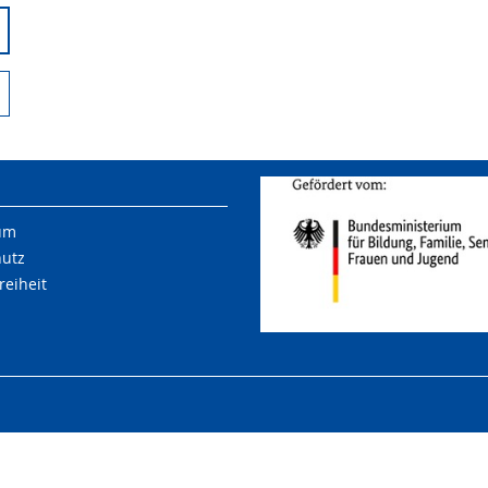
um
hutz
reiheit